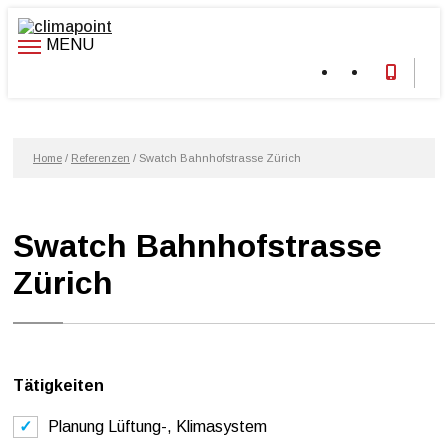
Zum
Inhalt
MENU
wechseln
Home
/
Referenzen
/
Swatch Bahnhofstrasse Zürich
Swatch Bahnhofstrasse
Zürich
Tätigkeiten
Planung Lüftung-, Klimasystem